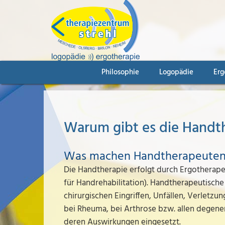
Philosophie
Logopädie
Erg
Warum gibt es die Handt
Was machen Handtherapeute
Die Handtherapie erfolgt durch Ergotherape
für Handrehabilitation). Handtherapeutisch
chirurgischen Eingriffen, Unfällen, Verlet
bei Rheuma, bei Arthrose bzw. allen degen
deren Auswirkungen eingesetzt.