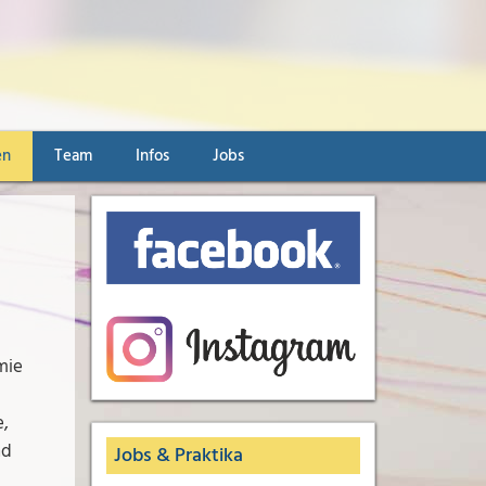
en
Team
Infos
Jobs
mie
e,
nd
Jobs & Praktika