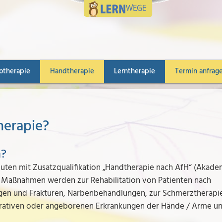
otherapie
Handtherapie
Lerntherapie
Termin anfrag
herapie?
n?
uten mit Zusatzqualifikation „Handtherapie nach AfH“ (Akade
e Maßnahmen werden zur Rehabilitation von Patienten nach
zungen und Frakturen, Narbenbehandlungen, zur Schmerztherapi
erativen oder angeborenen Erkrankungen der Hände / Arme u