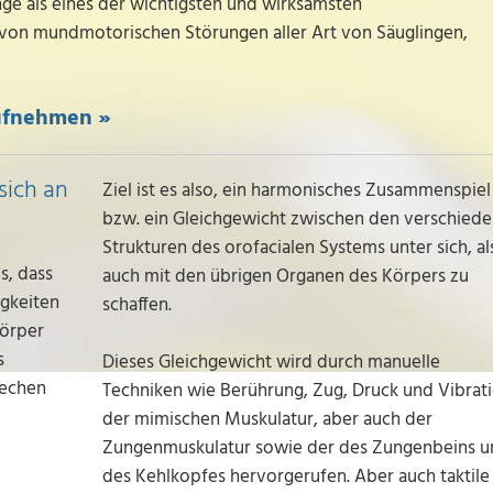
nge als eines der wichtigsten und wirksamsten
on mundmotorischen Störungen aller Art von Säuglingen,
aufnehmen »
sich an
Ziel ist es also, ein harmonisches Zusammenspiel
bzw. ein Gleichgewicht zwischen den verschied
Strukturen des orofacialen Systems unter sich, al
s, dass
auch mit den übrigen Organen des Körpers zu
gkeiten
schaffen.
örper
s
Dieses Gleichgewicht wird durch manuelle
rechen
Techniken wie Berührung, Zug, Druck und Vibrat
der mimischen Muskulatur, aber auch der
Zungenmuskulatur sowie der des Zungenbeins u
des Kehlkopfes hervorgerufen. Aber auch taktile