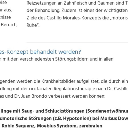
eise
Reizsetzungen an Zahnfleisch und Gaumen sind T
r aus,
der Behandlung. Zudem ist eines der wichtigsten
nisse
Ziele des Castillo Morales-Konzepts die „motori
 Bereich,
Ruhe“.
les-Konzept behandelt werden?
 mit den verschiedensten Störungsbildern und in allen
genden werden die Krankheitsbilder aufgelistet, die durch ei
lung mit der orofacialen Regulationstherapie nach Dr. Castill
es und Dr. Juan Brondo verbessert werden können:
glinge mit Saug- und Schluckstörungen (Sondenentwöhnu
dmotorische Störungen (z.B. Hypotonien) bei Morbus Dow
e-Robin Sequenz, Moebius Syndrom, zerebralen