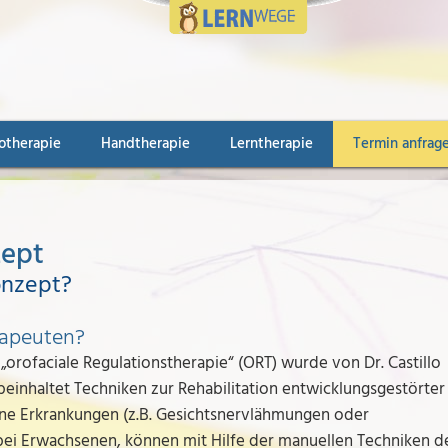
otherapie
Handtherapie
Lerntherapie
Termin anfrag
zept
onzept?
rapeuten?
„orofaciale Regulationstherapie“ (ORT) wurde von Dr. Castillo
beinhaltet Techniken zur Rehabilitation entwicklungsgestörter
ne Erkrankungen (z.B. Gesichtsnervlähmungen oder
bei Erwachsenen, können mit Hilfe der manuellen Techniken d