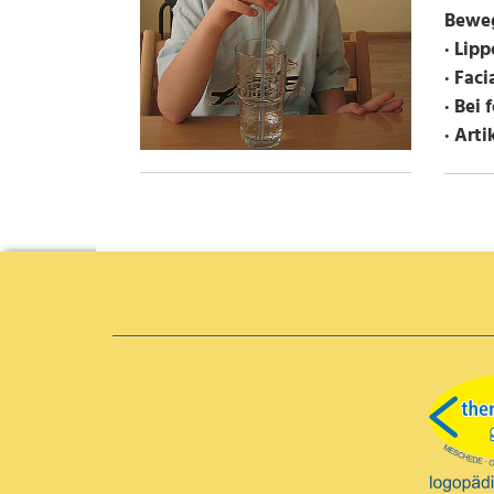
Beweg
· Lip
· Fac
· Bei
· Art