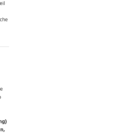
eil
sche
ne
o
ng)
n,