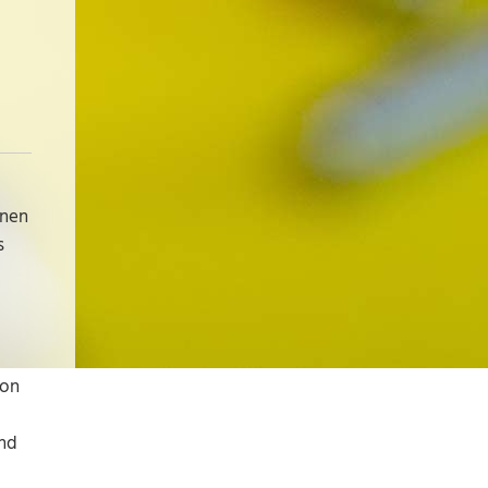
enen
s
ion
nd