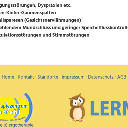
ungsstörungen, Dyspraxien etc.
pen-Kiefer-Gaumenspalten
ialisparesen (Gesichtsnervlähmungen)
 fehlendem Mundschluss und geringer Speichelflusskontroll
ikulationsstörungen und Stimmstörungen
Home
·
Kontakt
·
Standorte
·
Impressum
·
Datenschutz
·
AGB